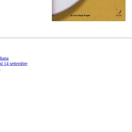
liana
 al 14 settembre
o