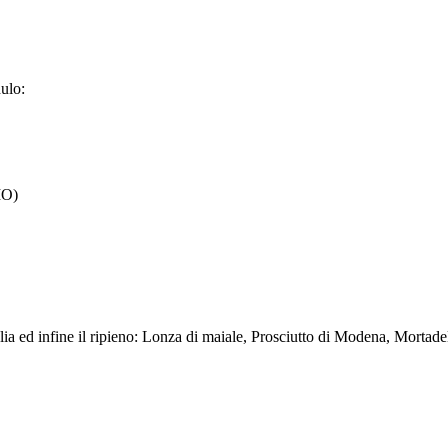
dulo:
MO)
 sfoglia ed infine il ripieno: Lonza di maiale, Prosciutto di Modena, Mor