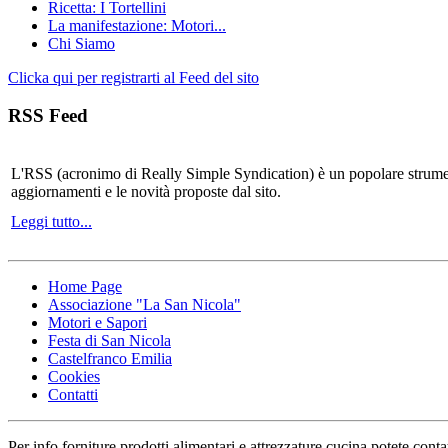
Ricetta: I Tortellini
La manifestazione: Motori...
Chi Siamo
Clicka qui per registrarti al Feed del sito
RSS Feed
L'RSS (acronimo di Really Simple Syndication) è un popolare strumen
aggiornamenti e le novità proposte dal sito.
Leggi tutto...
Home Page
Associazione "La San Nicola"
Motori e Sapori
Festa di San Nicola
Castelfranco Emilia
Cookies
Contatti
Per info forniture prodotti alimentari e attrezzature cucina potete conta