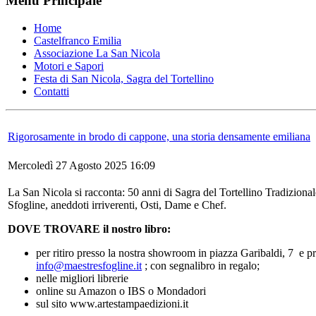
Menu Principale
Home
Castelfranco Emilia
Associazione La San Nicola
Motori e Sapori
Festa di San Nicola, Sagra del Tortellino
Contatti
Rigorosamente in brodo di cappone, una storia densamente emiliana
Mercoledì 27 Agosto 2025 16:09
La San Nicola si racconta: 50 anni di Sagra del Tortellino Tradizionale,
Sfogline, aneddoti irriverenti, Osti, Dame e Chef.
DOVE TROVARE il nostro libro:
per ritiro presso la nostra showroom in piazza Garibaldi, 7 e p
info@maestresfogline.it
; con segnalibro in regalo;
nelle migliori librerie
online su Amazon o IBS o Mondadori
sul sito www.artestampaedizioni.it