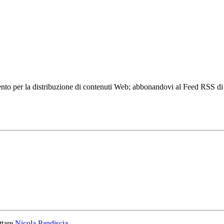
to per la distribuzione di contenuti Web; abbonandovi al Feed RSS di w
ttare
Nicola Pandiscia