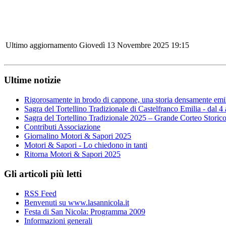
Ultimo aggiornamento Giovedì 13 Novembre 2025 19:15
Ultime notizie
Rigorosamente in brodo di cappone, una storia densamente emi
Sagra del Tortellino Tradizionale di Castelfranco Emilia - dal 4
Sagra del Tortellino Tradizionale 2025 – Grande Corteo Storic
Contributi Associazione
Giornalino Motori & Sapori 2025
Motori & Sapori - Lo chiedono in tanti
Ritorna Motori & Sapori 2025
Gli articoli più letti
RSS Feed
Benvenuti su www.lasannicola.it
Festa di San Nicola: Programma 2009
Informazioni generali