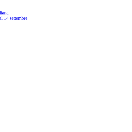
liana
 al 14 settembre
o