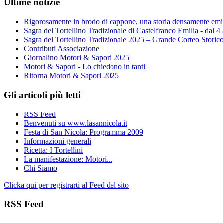
Ultime notizie
Rigorosamente in brodo di cappone, una storia densamente emi
Sagra del Tortellino Tradizionale di Castelfranco Emilia - dal 4
Sagra del Tortellino Tradizionale 2025 – Grande Corteo Storic
Contributi Associazione
Giornalino Motori & Sapori 2025
Motori & Sapori - Lo chiedono in tanti
Ritorna Motori & Sapori 2025
Gli articoli più letti
RSS Feed
Benvenuti su www.lasannicola.it
Festa di San Nicola: Programma 2009
Informazioni generali
Ricetta: I Tortellini
La manifestazione: Motori...
Chi Siamo
Clicka qui per registrarti al Feed del sito
RSS Feed