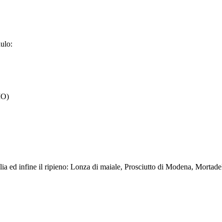
dulo:
MO)
 sfoglia ed infine il ripieno: Lonza di maiale, Prosciutto di Modena, Mor