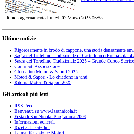
Ultimo aggiornamento Lunedì 03 Marzo 2025 06:58
Ultime notizie
Rigorosamente in brodo di cappone, una storia densamente emi
Sagra del Tortellino Tradizionale di Castelfranco Emilia - dal 4
Sagra del Tortellino Tradizionale 2025 – Grande Corteo Storic
Contributi Associazione
Giornalino Motori & Sapori 2025
Motori & Sapori - Lo chiedono in tanti
Ritorna Motori & Sapori 2025
Gli articoli più letti
RSS Feed
Benvenuti su www.lasannicola.it
Festa di San Nicola: Programma 2009
Informazioni generali
Ricetta: I Tortellini
La manifestazione: Motori...