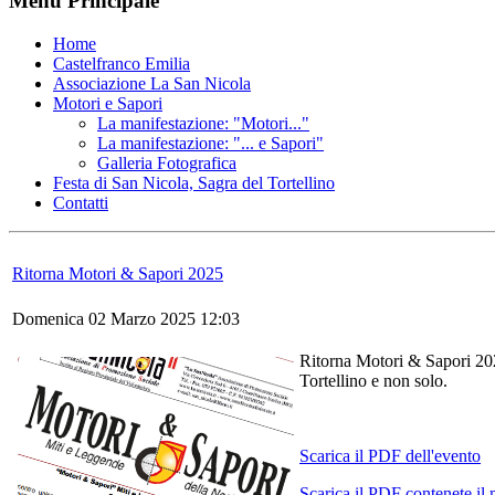
Menu Principale
Home
Castelfranco Emilia
Associazione La San Nicola
Motori e Sapori
La manifestazione: "Motori..."
La manifestazione: "... e Sapori"
Galleria Fotografica
Festa di San Nicola, Sagra del Tortellino
Contatti
Ritorna Motori & Sapori 2025
Domenica 02 Marzo 2025 12:03
Ritorna Motori & Sapori 202
Tortellino e non solo.
Scarica il PDF dell'evento
Scarica il PDF contenete il