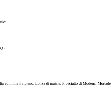
dulo:
MO)
 sfoglia ed infine il ripieno: Lonza di maiale, Prosciutto di Modena, Mor