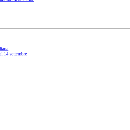
liana
 al 14 settembre
o