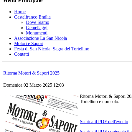
Menu Principale
Home
Castelfranco Emilia
Dove Siamo
Gemellaggi
Monumenti
Associazione La San Nicola
Motori e Sapori
Festa di San Nicola, Sagra del Tortellino
Contatti
Ritorna Motori & Sapori 2025
Domenica 02 Marzo 2025 12:03
Ritorna Motori & Sapori 202
Tortellino e non solo.
Scarica il PDF dell'evento
Scarica il PDF contenete il