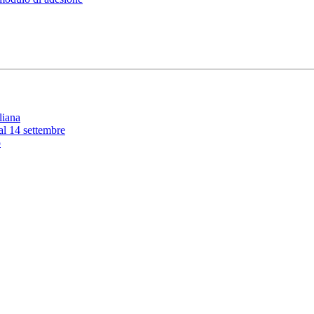
liana
 al 14 settembre
o