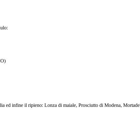
dulo:
MO)
 sfoglia ed infine il ripieno: Lonza di maiale, Prosciutto di Modena, Mor