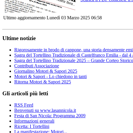
Ultimo aggiornamento Lunedì 03 Marzo 2025 06:58
Ultime notizie
Rigorosamente in brodo di cappone, una storia densamente emi
Sagra del Tortellino Tradizionale di Castelfranco Emilia - dal 4
Sagra del Tortellino Tradizionale 2025 – Grande Corteo Storic
Contributi Associazione
Giornalino Motori & Sapori 2025
Motori & Sapori - Lo chiedono in tanti
Ritorna Motori & Sapori 2025
Gli articoli più letti
RSS Feed
Benvenuti su www.lasannicola.it
Festa di San Nicola: Programma 2009
Informazioni generali
Ricetta: I Tortellini
La manifestazione: Motori...