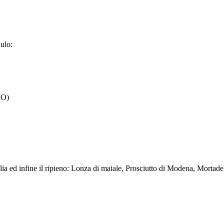
dulo:
MO)
 sfoglia ed infine il ripieno: Lonza di maiale, Prosciutto di Modena, Mor