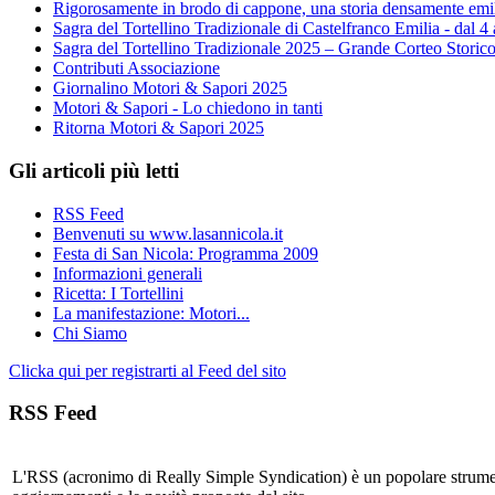
Rigorosamente in brodo di cappone, una storia densamente emi
Sagra del Tortellino Tradizionale di Castelfranco Emilia - dal 4
Sagra del Tortellino Tradizionale 2025 – Grande Corteo Storic
Contributi Associazione
Giornalino Motori & Sapori 2025
Motori & Sapori - Lo chiedono in tanti
Ritorna Motori & Sapori 2025
Gli articoli più letti
RSS Feed
Benvenuti su www.lasannicola.it
Festa di San Nicola: Programma 2009
Informazioni generali
Ricetta: I Tortellini
La manifestazione: Motori...
Chi Siamo
Clicka qui per registrarti al Feed del sito
RSS Feed
L'RSS (acronimo di Really Simple Syndication) è un popolare strumen