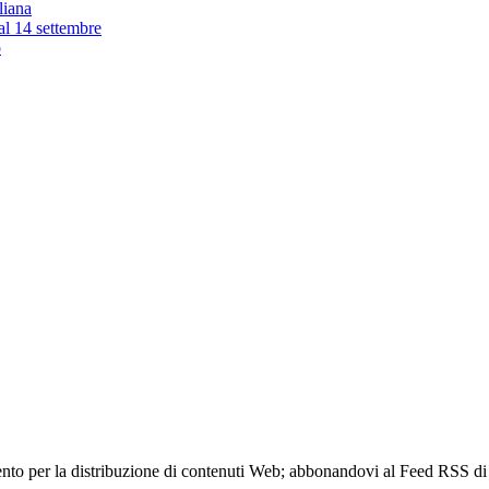
liana
 al 14 settembre
o
to per la distribuzione di contenuti Web; abbonandovi al Feed RSS di w