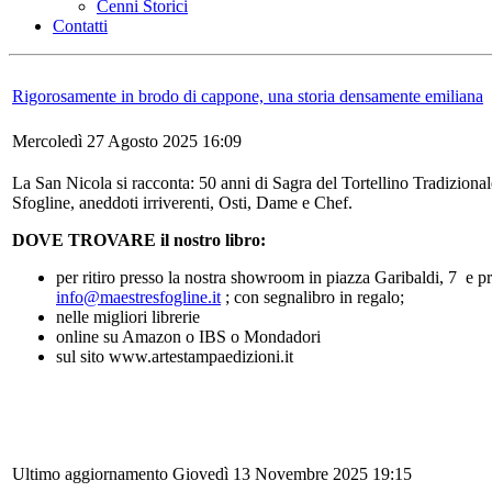
Cenni Storici
Contatti
Rigorosamente in brodo di cappone, una storia densamente emiliana
Mercoledì 27 Agosto 2025 16:09
La San Nicola si racconta: 50 anni di Sagra del Tortellino Tradizionale,
Sfogline, aneddoti irriverenti, Osti, Dame e Chef.
DOVE TROVARE il nostro libro:
per ritiro presso la nostra showroom in piazza Garibaldi, 7 e p
info@maestresfogline.it
; con segnalibro in regalo;
nelle migliori librerie
online su Amazon o IBS o Mondadori
sul sito www.artestampaedizioni.it
Ultimo aggiornamento Giovedì 13 Novembre 2025 19:15