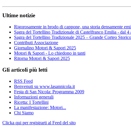
Ultime notizie
Rigorosamente in brodo di cappone, una storia densamente emi
Sagra del Tortellino Tradizionale di Castelfranco Emilia - dal 4
Sagra del Tortellino Tradizionale 2025 – Grande Corteo Storic
Contributi Associazione
Giornalino Motori & Sapori 2025
Motori & Sapori - Lo chiedono in tanti
Ritorna Motori & Sapori 2025
Gli articoli più letti
RSS Feed
Benvenuti su www.lasannicola.it
Festa di San Nicola: Programma 2009
Informazioni generali
Ricetta: I Tortellini
La manifestazione: Motori...
Chi Siamo
Clicka qui per registrarti al Feed del sito