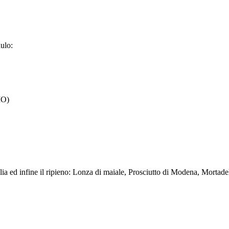
dulo:
MO)
 sfoglia ed infine il ripieno: Lonza di maiale, Prosciutto di Modena, Mor