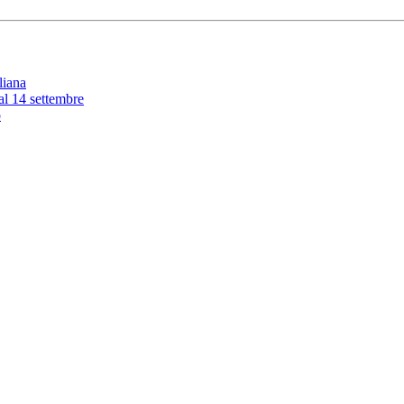
liana
 al 14 settembre
o