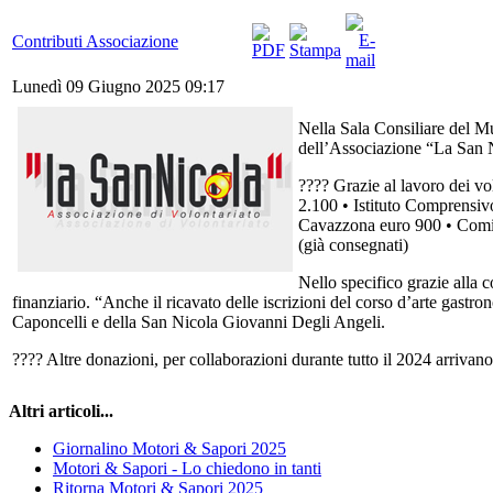
Contributi Associazione
Lunedì 09 Giugno 2025 09:17
Nella Sala Consiliare del Mu
dell’Associazione “La San Ni
???? Grazie al lavoro dei vol
2.100 • Istituto Comprensiv
Cavazzona euro 900 • Comit
(già consegnati)
Nello specifico grazie alla 
finanziario. “Anche il ricavato delle iscrizioni del corso d’arte gast
Caponcelli e della San Nicola Giovanni Degli Angeli.
???? Altre donazioni, per collaborazioni durante tutto il 2024 arrivan
Altri articoli...
Giornalino Motori & Sapori 2025
Motori & Sapori - Lo chiedono in tanti
Ritorna Motori & Sapori 2025