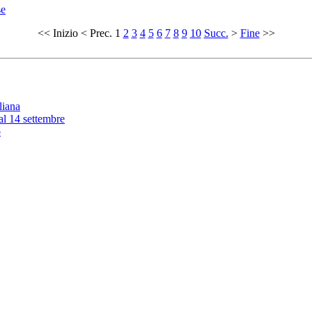
se
<<
Inizio
<
Prec.
1
2
3
4
5
6
7
8
9
10
Succ.
>
Fine
>>
liana
 al 14 settembre
o