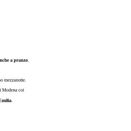
anche a pranzo
.
opo mezzanotte.
 di Modena coi
Emilia
.