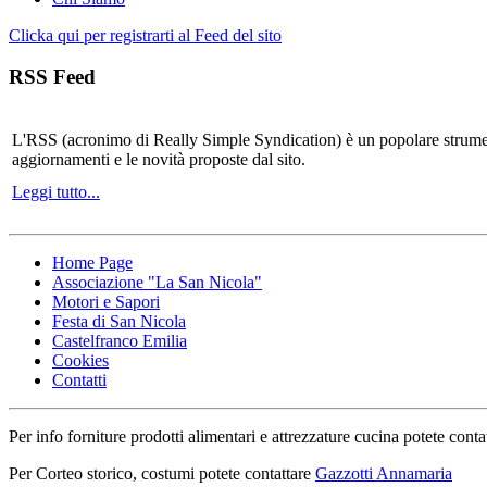
Clicka qui per registrarti al Feed del sito
RSS Feed
L'RSS (acronimo di Really Simple Syndication) è un popolare strumen
aggiornamenti e le novità proposte dal sito.
Leggi tutto...
Home Page
Associazione "La San Nicola"
Motori e Sapori
Festa di San Nicola
Castelfranco Emilia
Cookies
Contatti
Per info forniture prodotti alimentari e attrezzature cucina potete conta
Per Corteo storico, costumi potete contattare
Gazzotti Annamaria