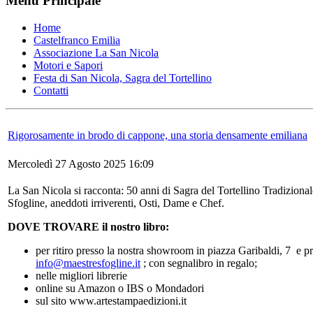
Menu Principale
Home
Castelfranco Emilia
Associazione La San Nicola
Motori e Sapori
Festa di San Nicola, Sagra del Tortellino
Contatti
Rigorosamente in brodo di cappone, una storia densamente emiliana
Mercoledì 27 Agosto 2025 16:09
La San Nicola si racconta: 50 anni di Sagra del Tortellino Tradizionale,
Sfogline, aneddoti irriverenti, Osti, Dame e Chef.
DOVE TROVARE il nostro libro:
per ritiro presso la nostra showroom in piazza Garibaldi, 7 e p
info@maestresfogline.it
; con segnalibro in regalo;
nelle migliori librerie
online su Amazon o IBS o Mondadori
sul sito www.artestampaedizioni.it