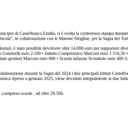
nicipio di Castelfranco Emilia, si è svolta la conferenza stampa durante 
cola”, in collaborazione con le Maestre Sfogline, per la Sagra del Torte
ontari, è stato possibile devolvere oltre 14.000 euro per supportare dive
o Guinizelli euro 2.100 • Istituto Comprensivo Marconi euro 1.516,50 •
ato genitori Marconi euro 900 • Scuola infanzia Scoiattolo euro 400
collaborazione durante la Sagra del 2024 i due principali Istituti Castel
ronomica ripreso a gennaio 2025, viene devoluto integralmente ai due Isti
o ,compreso scuole , ad oltre 29.500.