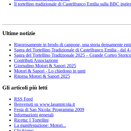
Il tortellino tradizionale di Castelfranco Emilia sulla BBC ingle
Ultime notizie
Rigorosamente in brodo di cappone, una storia densamente emi
Sagra del Tortellino Tradizionale di Castelfranco Emilia - dal 4
Sagra del Tortellino Tradizionale 2025 – Grande Corteo Storic
Contributi Associazione
Giornalino Motori & Sapori 2025
Motori & Sapori - Lo chiedono in tanti
Ritorna Motori & Sapori 2025
Gli articoli più letti
RSS Feed
Benvenuti su www.lasannicola.it
Festa di San Nicola: Programma 2009
Informazioni generali
Ricetta: I Tortellini
La manifestazione: Motori...
Chi Siamo