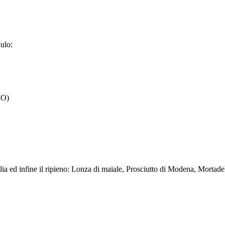
dulo:
MO)
 sfoglia ed infine il ripieno: Lonza di maiale, Prosciutto di Modena, Mor